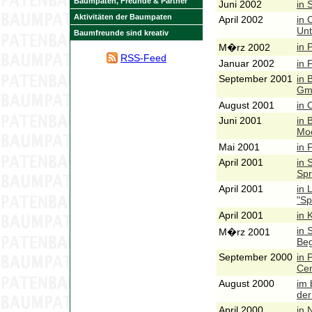
Baumpaten, Freunde & Partner
Juni 2002
in 
Aktivitäten der Baumpaten
April 2002
in 
Unt
Baumfreunde sind kreativ
in 
M�rz 2002
RSS-Feed
Januar 2002
in 
September 2001
in 
Gm
August 2001
in 
Juni 2001
in 
Mo
Mai 2001
in 
April 2001
in 
Spr
April 2001
in 
"Sp
April 2001
in 
in 
M�rz 2001
Beg
September 2000
in 
Cen
August 2000
im 
der
April 2000
in 