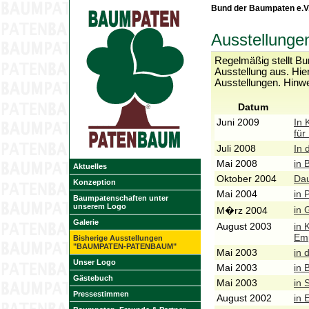
Bund der Baumpaten e.V
Ausstellun
Regelmäßig stellt Bu
Ausstellung aus. Hier
Ausstellungen. Hinwei
Datum
Juni 2009
In 
für
Juli 2008
In 
Mai 2008
in 
Aktuelles
Oktober 2004
Dau
Konzeption
Mai 2004
in
Baumpatenschaften unter
unserem Logo
in 
M�rz 2004
Galerie
August 2003
in 
Emp
Bisherige Ausstellungen
"BAUMPATEN-PATENBAUM"
Mai 2003
in 
Unser Logo
Mai 2003
in 
Gästebuch
Mai 2003
in 
Pressestimmen
August 2002
in 